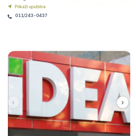
Prikaži uputstva
011/243-0437
‹
›