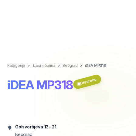
Kategorije
Дом и башта
Beograd
iDEA MP318
Otvoreno
iDEA MP318
Golsvortijeva 13- 21
Beograd