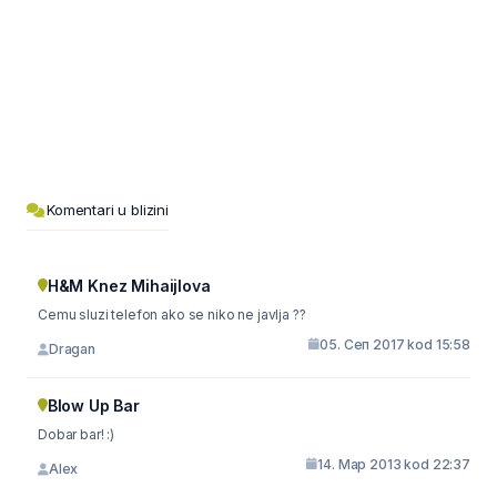
Komentari u blizini
H&M Knez Mihaijlova
Cemu sluzi telefon ako se niko ne javlja ??
05. Сеп 2017 kod 15:58
Dragan
Blow Up Bar
Dobar bar! :)
14. Мар 2013 kod 22:37
Alex