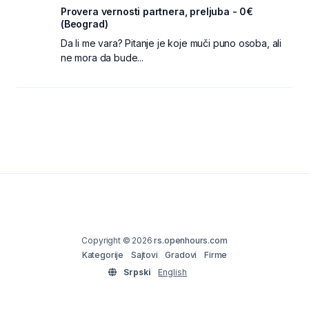
Provera vernosti partnera, preljuba - 0€
(Beograd)
Da li me vara? Pitanje je koje muči puno osoba, ali
ne mora da bude...
Copyright © 2026
rs.openhours.com
Kategorije
Sajtovi
Gradovi
Firme
Srpski
English