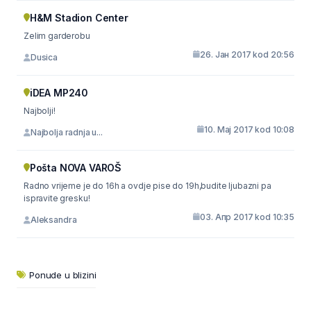
H&M Stadion Center
Zelim garderobu
26. Јан 2017 kod 20:56
Dusica
iDEA MP240
Najbolji!
10. Мај 2017 kod 10:08
Najbolja radnja u...
Pošta NOVA VAROŠ
Radno vrijeme je do 16h a ovdje pise do 19h,budite ljubazni pa
ispravite gresku!
03. Апр 2017 kod 10:35
Aleksandra
Ponude u blizini