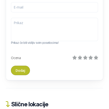
Prikaz će biti vidljiv svim posetiocima!
Ocena
Slične lokacije