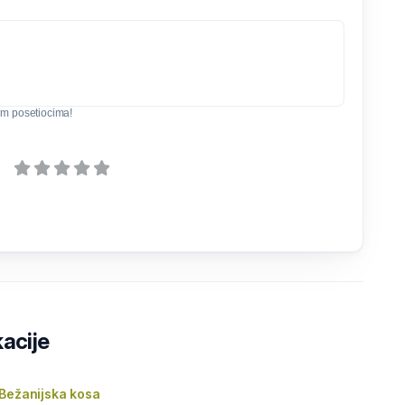
svim posetiocima!
kacije
 Bežanijska kosa