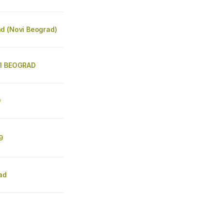
d (Novi Beograd)
VI BEOGRAD
9
9
ad