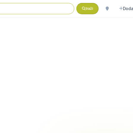
Doda
traži