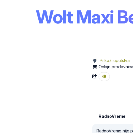
Wolt Maxi B
Prikaži uputstva
Onlajn prodavnic
RadnoVreme
RadnoVreme nije pr