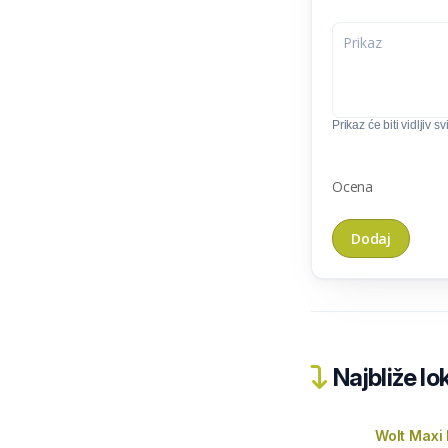
Prikaz će biti vidljiv 
Ocena
Najbliže lo
Wolt Maxi