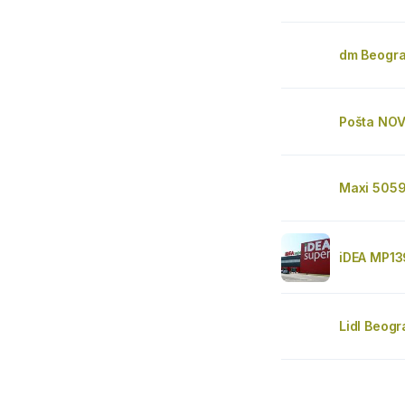
dm Beogra
Pošta NO
Maxi 505
iDEA MP13
Lidl Beogr