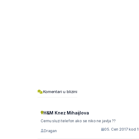
Komentari u blizini
H&M Knez Mihaijlova
Cemu sluzi telefon ako se niko ne javlja ??
05. Сеп 2017 kod 1
Dragan