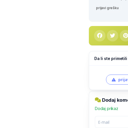
prijavi grešku
Da li ste primeti
prija
Dodaj kome
Dodaj prikaz