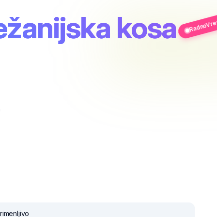
RadnoVrem
ežanijska kosa
a
imenljivo