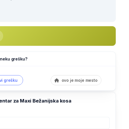
li neku grešku?
vi grešku
ovo je moje mesto
ntar za Maxi Bežanijska kosa