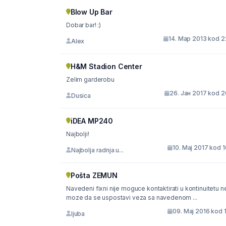
Blow Up Bar
Dobar bar! :)
14. Мар 2013 kod 2
Alex
H&M Stadion Center
Zelim garderobu
26. Јан 2017 kod 2
Dusica
iDEA MP240
Najbolji!
10. Мај 2017 kod 
Najbolja radnja u...
Pošta ZEMUN
Navedeni fixni nije moguce kontaktirati u kontinuitetu n
moze da se uspostavi veza sa navedenom ...
09. Мај 2016 kod 
ljuba