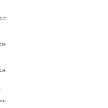
2:37
0:56
10:08
e
10:17